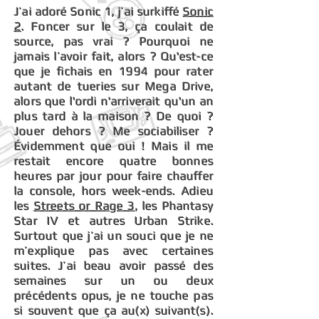
J’ai adoré Sonic 1, j’ai surkiffé
Sonic
2
. Foncer sur le 3, ça coulait de
source, pas vrai ? Pourquoi ne
jamais l’avoir fait, alors ? Qu'est-ce
que je fichais en 1994 pour rater
autant de tueries sur Mega Drive,
alors que l'ordi n'arriverait qu'un an
plus tard à la maison ? De quoi ?
Jouer dehors ? Me sociabiliser ?
Évidemment que oui ! Mais il me
restait encore quatre bonnes
heures par jour pour faire chauffer
la console, hors week-ends. Adieu
les
Streets or Rage 3
, les Phantasy
Star IV et autres Urban Strike.
Surtout que j’ai un souci que je ne
m’explique pas avec certaines
suites. J’ai beau avoir passé des
semaines sur un ou deux
précédents opus, je ne touche pas
si souvent que ça au(x) suivant(s).