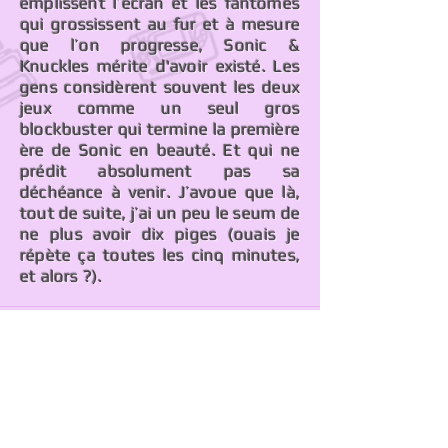
emplissent l’écran et les fantômes
qui grossissent au fur et à mesure
que l’on progresse, Sonic &
Knuckles mérite d'avoir existé. Les
gens considèrent souvent les deux
jeux comme un seul gros
blockbuster qui termine la première
ère de Sonic en beauté. Et qui ne
prédit absolument pas sa
déchéance à venir. J’avoue que là,
tout de suite, j’ai un peu le seum de
ne plus avoir dix piges (ouais je
répète ça toutes les cinq minutes,
et alors ?).
Rumeurs et
changement de
casting
Alleeeeeez, un nouvel album de