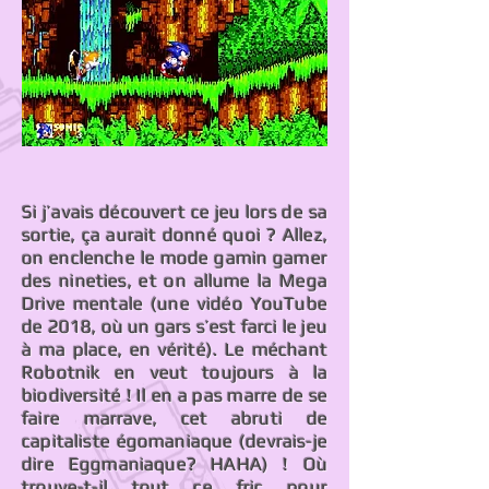
Si j’avais découvert ce jeu lors de sa
sortie, ça aurait donné quoi ? Allez,
on enclenche le mode gamin gamer
des nineties, et on allume la Mega
Drive mentale (une vidéo YouTube
de 2018, où un gars s’est farci le jeu
à ma place, en vérité). Le méchant
Robotnik en veut toujours à la
biodiversité ! Il en a pas marre de se
faire marrave, cet abruti de
capitaliste égomaniaque (devrais-je
dire Eggmaniaque? HAHA) ! Où
trouve-t-il tout ce fric pour