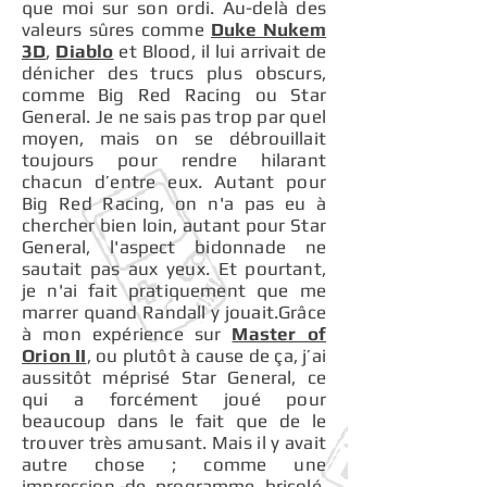
que moi sur son ordi. Au-delà des
valeurs sûres comme
Duke Nukem
3D
,
Diablo
et Blood, il lui arrivait de
dénicher des trucs plus obscurs,
comme Big Red Racing ou Star
General. Je ne sais pas trop par quel
moyen, mais on se débrouillait
toujours pour rendre hilarant
chacun d’entre eux. Autant pour
Big Red Racing, on n'a pas eu à
chercher bien loin, autant pour Star
General, l'aspect bidonnade ne
sautait pas aux yeux. Et pourtant,
je n'ai fait pratiquement que me
marrer quand Randall y jouait.Grâce
à mon expérience sur
Master of
Orion II
, ou plutôt à cause de ça, j’ai
aussitôt méprisé Star General, ce
qui a forcément joué pour
beaucoup dans le fait que de le
trouver très amusant. Mais il y avait
autre chose ; comme une
impression de programme bricolé,