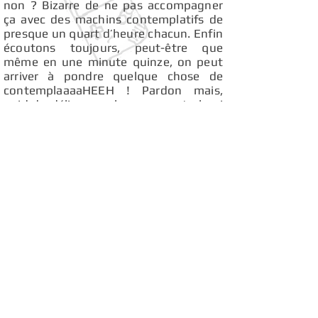
non ? Bizarre de ne pas accompagner
ça avec des machins contemplatifs de
presque un quart d’heure chacun. Enfin
écoutons toujours, peut-être que
même en une minute quinze, on peut
arriver à pondre quelque chose de
contemplaaaaHEEH ! Pardon mais,
quid du délire avec le saxo spectral qui
semble appeler à l’aide avant de se faire
absorber par un trou noir ? On l'entend
partout ! Tout le temps ! Ça semble
même faire office d'axe central autour
duquel les compositeurs ont tourné.
Tourné en rond, même. En orbite, haha.
Comme un peigne-cul qui attendrait
nos ordres et… AHAHAH PEIGNE-CUL !
TROP MARRANT ! En fait, chacun
d’entre eux ressemble à un remix de
l’autre, plus ou moins arrangé de
nappes de synthé, plus ou moins
accompagné de rythmiques. Là je me
dis, impossible que ça se joue penant
les phases de jeu, ça défoncerait