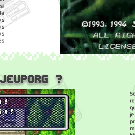
si
la
ns
is
ns
és
 JEUPORG ?
Se
r
qu
j
p
m