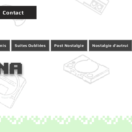
Contact
inis
Suites Oubliées
Post Nostalgie
Nostalgie d'autrui
na