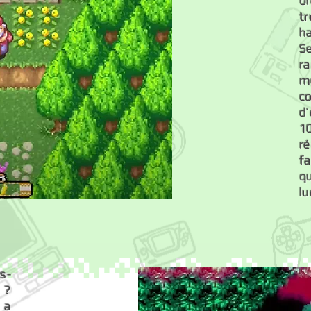
bi
tr
h
S
r
me
co
d’
1
r
fa
q
lu
s-
 ?
 a