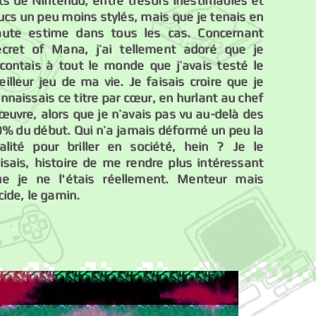
ts de Nintendo, entre trésors inestimables et
ucs un peu moins stylés, mais que je tenais en
aute estime dans tous les cas. Concernant
ecret of Mana, j’ai tellement adoré que je
acontais à tout le monde que j’avais testé le
illeur jeu de ma vie. Je faisais croire que je
nnaissais ce titre par cœur, en hurlant au chef
œuvre, alors que je n’avais pas vu au-delà des
0% du début. Qui n’a jamais déformé un peu la
éalité pour briller en société, hein ? Je le
isais, histoire de me rendre plus intéressant
ue je ne l'étais réellement. Menteur mais
cide, le gamin.