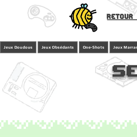
Retour 
Jeux Doudous
Jeux Obsédants
One-Shots
Jeux Marra
S