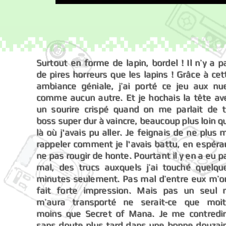
Surtout en forme de lapin, bordel ! Il n’y a p
de pires horreurs que les lapins ! Grâce à cet
ambiance géniale, j’ai porté ce jeu aux nu
comme aucun autre. Et je hochais la tête av
un sourire crispé quand on me parlait de t
boss super dur à vaincre, beaucoup plus loin q
là où j'avais pu aller. Je feignais de ne plus 
rappeler comment je l'avais battu, en espéra
ne pas rougir de honte. Pourtant il y en a eu p
mal, des trucs auxquels j’ai touché quelqu
minutes seulement. Pas mal d’entre eux m’o
fait forte impression. Mais pas un seul 
m’aura transporté ne serait-ce que moit
moins que Secret of Mana. Je me contredir
sans doute plus tard dans une bonne douzai