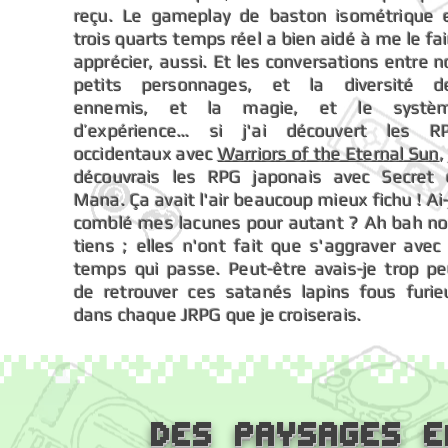
reçu. Le gameplay de baston isométrique 
trois quarts temps réel a bien aidé à me le fai
apprécier, aussi. Et les conversations entre n
petits personnages, et la diversité d
ennemis, et la magie, et le systè
d’expérience… si j'ai découvert les R
occidentaux avec
Warriors of the Eternal Sun
,
découvrais les RPG japonais avec Secret 
Mana. Ça avait l'air beaucoup mieux fichu ! Ai-
comblé mes lacunes pour autant ? Ah bah no
tiens ; elles n'ont fait que s'aggraver avec 
temps qui passe. Peut-être avais-je trop pe
de retrouver ces satanés lapins fous furie
dans chaque JRPG que je croiserais.
Des paysages e