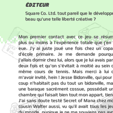
éDITEUR
Square Co. Ltd. tout pareil que le développ
beau qu'une telle liberté créative ?
Mon premier contact avec ce jeu se résu
plus ou moins à l’expérience totale que j’en 
eue. J’y ai juste joué une fois chez un copa
d’école primaire. Je me demande pourqu
j'allais dormir chez lui, alors que je lui avais pa
deux fois et qu'on s'évitait à moitié au sein 
même cours de tennis. Mais merci à lui 
m'avoir invité, hein ! Jesse Bidonville, qui pour 
coup n'habitait pas du tout un bidonville, ma
une baraque sacrément cossue, possédait u
chambre qui faisait bien tout mon appart, tien
J'ai sans doute testé Secret of Mana chez m
cousin Walter aussi, vu qu’il avait tous les je
du monde, quoique je ne me souviens pas avo