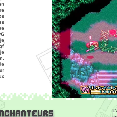
en
re
os
es
me
PG
 je
of
je
n,
le
ur
ux
L
nchanteurs
je