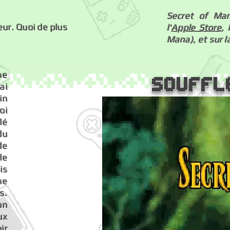
Secret of Man
eur. Quoi de plus
l'
Apple Store
,
Mana), et sur l
me
Souffl
ai
in
oi
rlé
du
de
le
is
ne
s.
on
ux
ir