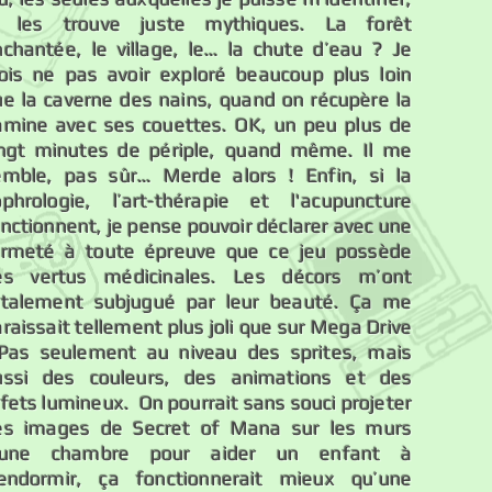
e les trouve juste mythiques. La forêt
nchantée, le village, le… la chute d’eau ? Je
rois ne pas avoir exploré beaucoup plus loin
ue la caverne des nains, quand on récupère la
amine avec ses couettes. OK, un peu plus de
ingt minutes de périple, quand même. Il me
emble, pas sûr… Merde alors ! Enfin, si la
ophrologie, l’art-thérapie et l'acupuncture
nctionnent, je pense pouvoir déclarer avec une
ermeté à toute épreuve que ce jeu possède
es vertus médicinales. Les décors m’ont
otalement subjugué par leur beauté. Ça me
raissait tellement plus joli que sur Mega Drive
 Pas seulement au niveau des sprites, mais
ussi des couleurs, des animations et des
fets lumineux. On pourrait sans souci projeter
es images de Secret of Mana sur les murs
’une chambre pour aider un enfant à
’endormir, ça fonctionnerait mieux qu’une