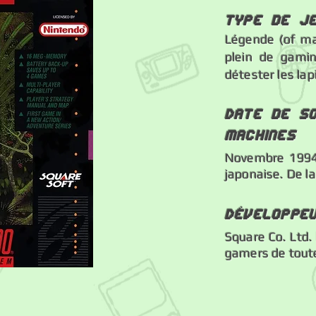
Type de j
Légende (of man
plein de gamin
détester les lap
Date de so
machines
Novembre 1994,
japonaise. De la
Développe
Square Co. Ltd.
gamers de toute