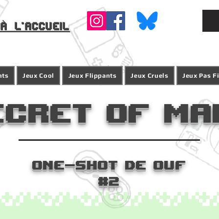
à l'accueil
nts
Jeux Cool
Jeux Flippants
Jeux Cruels
Jeux Pas F
ecret of Ma
One-Shot De ouf
#2