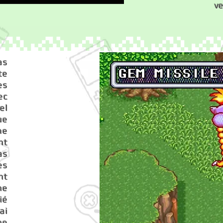
ve
as
te
es
ec
el
ue
me
nt
as
es
nt
ne
ié
ai
ne