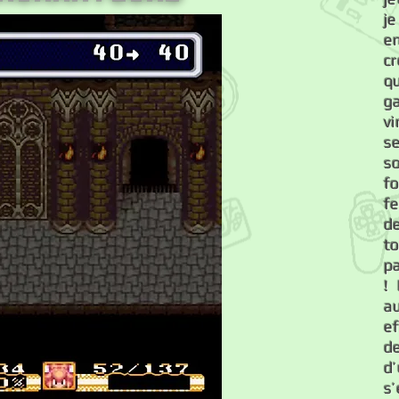
j
e
c
q
g
v
s
s
fo
f
d
t
pa
!
a
ef
d
d
s