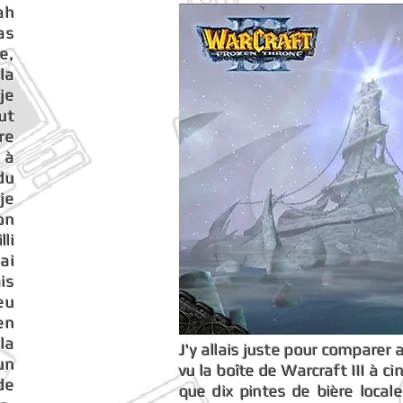
ah
pas
e,
la
je
ut
re
 à
du
je
on
lli
ai
is
eu
en
la
J'y allais juste pour comparer 
un
vu la boîte de Warcraft III à c
de
que dix pintes de bière loca