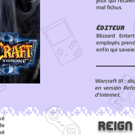
jeux qui recale
mal fichus
éDITEUR
Blizzard Enter
employés prendr
enfin qui savaie
Warcraft III : di
en version Refo
d'internet.
sé
Reign
de
bé