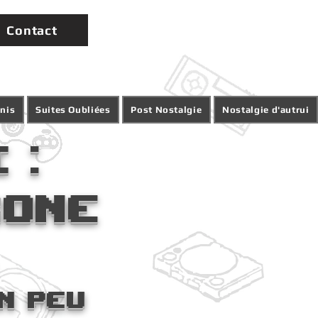
Contact
inis
Suites Oubliées
Post Nostalgie
Nostalgie d'autrui
 :
rone
n peu