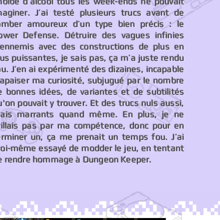
mbibé d’alcool tous les week-ends ne pouvait
maginer. J’ai testé plusieurs trucs avant de
omber amoureux d’un type bien précis : le
ower Defense. Détruire des vagues infinies
’ennemis avec des constructions de plus en
lus puissantes, je sais pas, ça m’a juste rendu
ou. J’en ai expérimenté des dizaines, incapable
’apaiser ma curiosité, subjugué par le nombre
e bonnes idées, de variantes et de subtilités
u'on pouvait y trouver. Et des trucs nuls aussi,
ais marrants quand même. En plus, je ne
rillais pas par ma compétence, donc pour en
erminer un, ça me prenait un temps fou. J’ai
oi-même essayé de modder le jeu, en tentant
e rendre hommage à Dungeon Keeper.