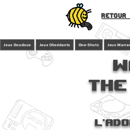
Retour 
Jeux Doudous
Jeux Obsédants
One-Shots
Jeux Marra
W
the
L'ad