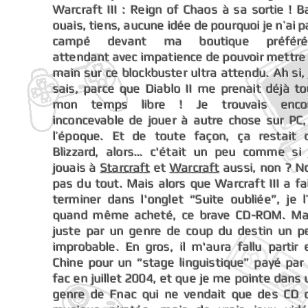
Warcraft III : Reign of Chaos à sa sortie ! B
ouais, tiens, aucune idée de pourquoi je n’ai 
campé devant ma boutique préféré
attendant avec impatience de pouvoir mettre 
main sur ce blockbuster ultra attendu. Ah si, 
sais, parce que Diablo II me prenait déjà to
mon temps libre ! Je trouvais enco
inconcevable de jouer à autre chose sur PC,
l’époque. Et de toute façon, ça restait 
Blizzard, alors… c'était un peu comme si 
jouais à
Starcraft
et
Warcraft
aussi, non ? N
pas du tout. Mais alors que Warcraft III a fai
terminer dans l'onglet “Suite oubliée”, je l’
quand même acheté, ce brave CD-ROM. Ma
juste par un genre de coup du destin un p
improbable. En gros, il m'aura fallu partir 
Chine pour un “stage linguistique” payé par 
fac en juillet 2004, et que je me pointe dans 
genre de Fnac qui ne vendait que des CD 