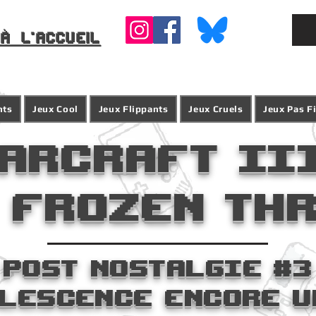
à l'accueil
nts
Jeux Cool
Jeux Flippants
Jeux Cruels
Jeux Pas F
arcraft III
 frozen Th
Post nostalgie #3
olescence Encore u