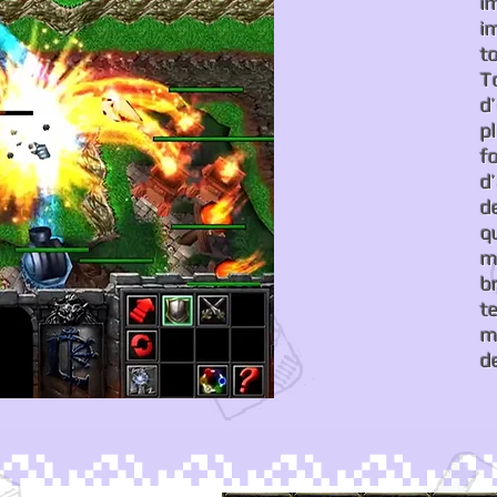
i
i
t
T
d
p
f
d
d
q
m
b
t
m
d