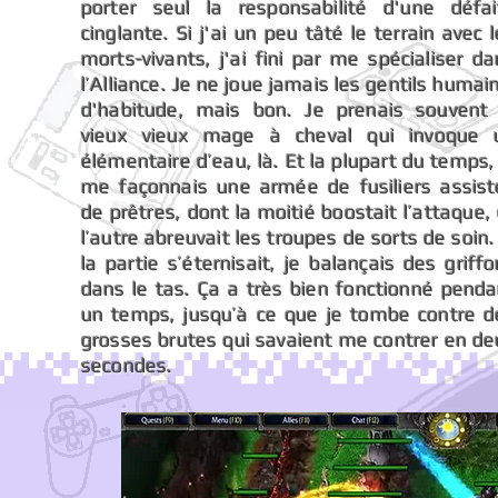
porter seul la responsabilité d'une défai
cinglante. Si j'ai un peu tâté le terrain avec 
morts-vivants, j'ai fini par me spécialiser d
l’Alliance. Je ne joue jamais les gentils humai
d'habitude, mais bon. Je prenais souvent 
vieux vieux mage à cheval qui invoque 
élémentaire d’eau, là. Et la plupart du temps,
me façonnais une armée de fusiliers assist
de prêtres, dont la moitié boostait l’attaque,
l’autre abreuvait les troupes de sorts de soin.
la partie s’éternisait, je balançais des griff
dans le tas. Ça a très bien fonctionné penda
un temps, jusqu’à ce que je tombe contre d
grosses brutes qui savaient me contrer en de
secondes.