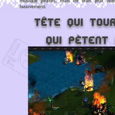
musique piratés, mais de vrais jeux vidé
bizarrement.
Tête qui tou
qui pètent