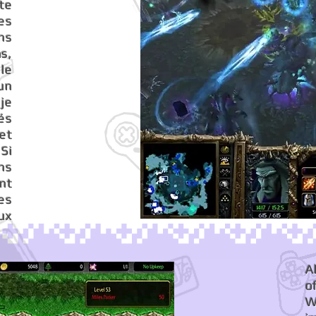
te
les
ans
ns,
le
un
 je
és
 et
 Si
ons
nt
es
ux
A
o
W