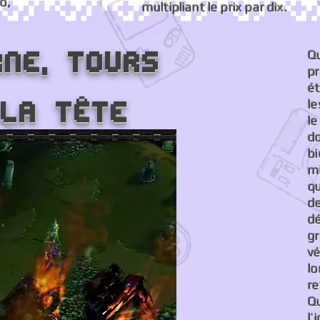
o,
multipliant le prix par dix.
rne, tours
Q
p
ét
 la tête
le
l
d
b
m
q
d
d
g
v
lo
r
Qu
l