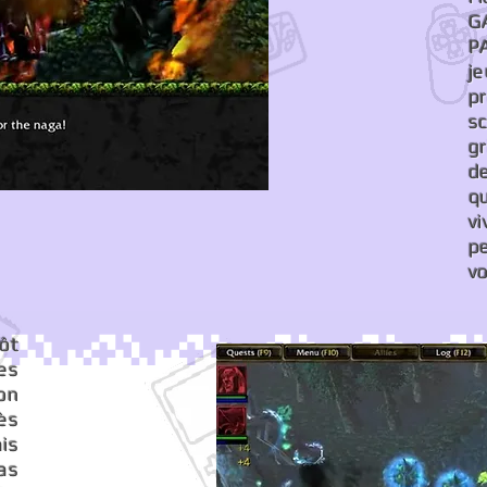
G
P
j
p
s
gr
d
q
vi
p
vo
ôt
es
ion
ès
ais
pas