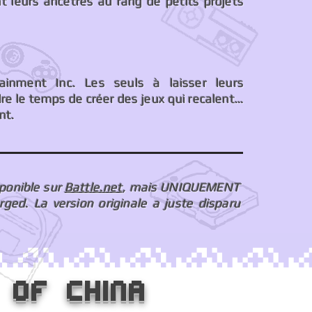
nt leurs ancêtres au rang de petits projets
tainment Inc. Les seuls à laisser leurs
e le temps de créer des jeux qui recalent…
nt.
sponible sur
Battle.net
, mais UNIQUEMENT
rged. La version originale a juste disparu
 of China