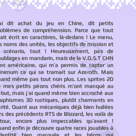
ui dit achat du jeu en Chine, dit petits
roblèmes de compréhension. Parce que tout
ait écrit en caractères, là-dedans ! Le menu,
s noms des unités, les objectifs de mission et
e scénario, tout ! Heureusement, pas de
oublages en mandarin, mais de la V.O.S.T CHN
ien américaine, qui m’a permis de capter un
inimum ce qui se tramait sur Azeroth. Mais
uand même pas tout non plus. Les sprites 2D
e mes petits péons chéris m’ont manqué au
ébut, mais j’ai quand même bien accroché aux
raphismes 3D rustiques, plutôt charmants en
érité. Quant aux mécaniques déjà bien huilées
rs des précédents RTS de Blizzard, les voilà de
etour, encore plus impeccables qu’avant !
and enfin je découvre quatre races jouables à
’identité bien marquée et les héros qui