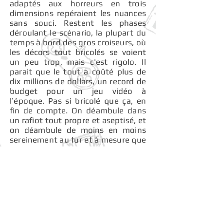
adaptés aux horreurs en trois
dimensions repéraient les nuances
sans souci. Restent les phases
déroulant le scénario, la plupart du
temps à bord des gros croiseurs, où
les décors tout bricolés se voient
un peu trop, mais c'est rigolo. Il
parait que le tout a coûté plus de
dix millions de dollars, un record de
budget pour un jeu vidéo à
l’époque. Pas si bricolé que ça, en
fin de compte. On déambule dans
un rafiot tout propre et aseptisé, et
on déambule de moins en moins
sereinement au fur et à mesure que
l'histoire avance. Je n'ai plus des
masses de souvenirs précis des
conversations que menait ce brave
Mark avec les autres passagers,
mais on sent bien que l'équipage
galère au bout d'un moment.