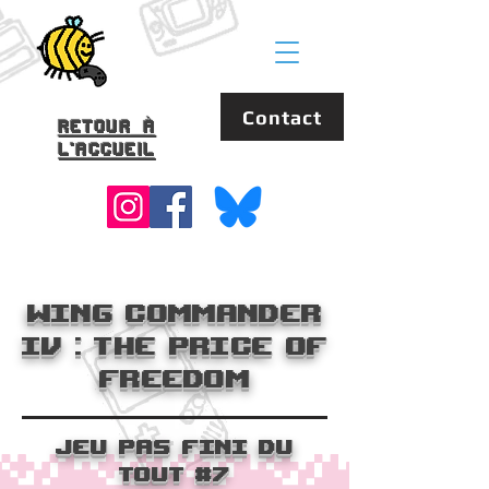
Contact
Retour à
l'accueil
Wing Commander
IV : The Price of
Freedom
Jeu Pas fini du
tout #7