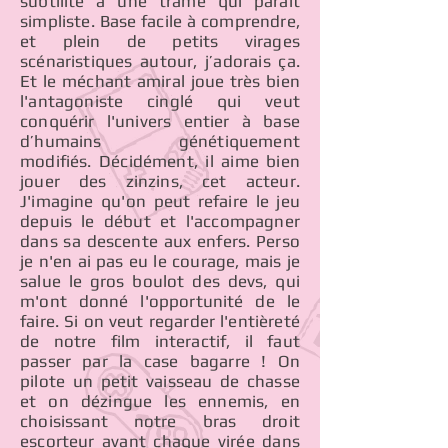
subtilité à une trame qui paraît
simpliste. Base facile à comprendre,
et plein de petits virages
scénaristiques autour, j’adorais ça.
Et le méchant amiral joue très bien
l'antagoniste cinglé qui veut
conquérir l'univers entier à base
d’humains génétiquement
modifiés. Décidément, il aime bien
jouer des zinzins, cet acteur.
J'imagine qu'on peut refaire le jeu
depuis le début et l'accompagner
dans sa descente aux enfers. Perso
je n'en ai pas eu le courage, mais je
salue le gros boulot des devs, qui
m'ont donné l'opportunité de le
faire. Si on veut regarder l'entièreté
de notre film interactif, il faut
passer par la case bagarre ! On
pilote un petit vaisseau de chasse
et on dézingue les ennemis, en
choisissant notre bras droit
escorteur avant chaque virée dans