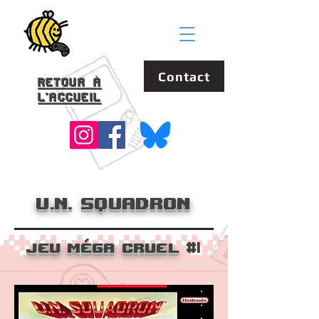
Contact
Retour à
l'accueil
U.N. Squadron
Jeu méga Cruel
#1