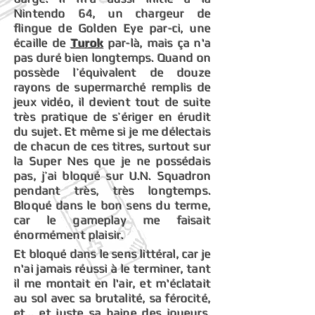
Nintendo 64, un chargeur de
flingue de Golden Eye par-ci, une
écaille de
Turok
par-là, mais ça n'a
pas duré bien longtemps. Quand on
possède l’équivalent de douze
rayons de supermarché remplis de
jeux vidéo, il devient tout de suite
très pratique de s’ériger en érudit
du sujet. Et même si je me délectais
de chacun de ces titres, surtout sur
la Super Nes que je ne possédais
pas, j’ai bloqué sur U.N. Squadron
pendant très, très longtemps.
Bloqué dans le bon sens du terme,
car le gameplay me faisait
énormément plaisir.
Et bloqué dans le sens littéral, car je
n'ai jamais réussi à le terminer, tant
il me montait en l'air, et m'éclatait
au sol avec sa brutalité, sa férocité,
et... et juste sa haine des joueurs,