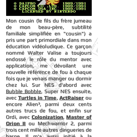
Mon cousin (le fils du frère jumeau
de mon beau-père, subtilité
familiale simplifiée en "cousin") a
pris une part primordiale dans mon
éducation vidéoludique. Ce garçon
nommé Walter Valise a toujours
endossé le rôle du mentor avec
application, me dévoilant une
nouvelle référence de fou à chaque
fois que je venais manger ou dormir
chez lui. Sur NES d'abord avec
Bubble Bobble
, Super NES ensuite,
avec
Turtles in Time
,
ActRaiser
ou
encore Alien³, parmi deux cents
autres trucs de fou, et enfin sur
Ordi, avec
Colonization
,
Master of
Orion II
ou Mechwarrior 2, parmi
trois cent mille autres dingueries de
barge. Il m'a aussi initié à la