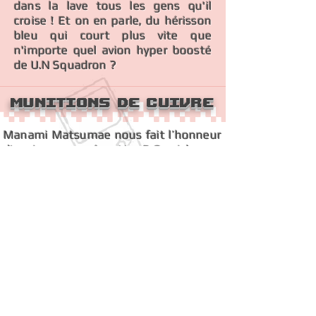
dans la lave tous les gens qu'il
croise ! Et on en parle, du hérisson
bleu qui court plus vite que
n'importe quel avion hyper boosté
de U.N Squadron ?
Munitions de cuivre
Manami Matsumae nous fait l’honneur
d’avoir composé cette B.O. riche en
rebondissements (remercions-la
également pour son travail sur
quelques Megaman, le premier Final
Fight et le mythique Shovel Knight).
Les morceaux nous donnent l’énergie
nécessaire pour subsister à l’assaut
prolongé que l’on doit mener pour
vaincre nos innombrables ennemis
(plutôt jusqu’à se retrouver à court de
vies, en vérité). Il me semble qu'on perd
quelques compos dans la conversion