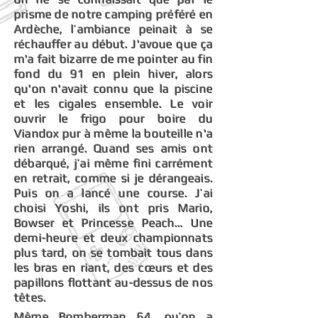
prisme de notre camping préféré en
Ardèche, l’ambiance peinait à se
réchauffer au début. J'avoue que ça
m'a fait bizarre de me pointer au fin
fond du 91 en plein hiver, alors
qu'on n'avait connu que la piscine
et les cigales ensemble. Le voir
ouvrir le frigo pour boire du
Viandox pur à même la bouteille n'a
rien arrangé. Quand ses amis ont
débarqué, j’ai même fini carrément
en retrait, comme si je dérangeais.
Puis on a lancé une course. J’ai
choisi Yoshi, ils ont pris Mario,
Bowser et Princesse Peach… Une
demi-heure et deux championnats
plus tard, on se tombait tous dans
les bras en riant, des cœurs et des
papillons flottant au-dessus de nos
têtes.
Même Bomberman 64, qu’on a