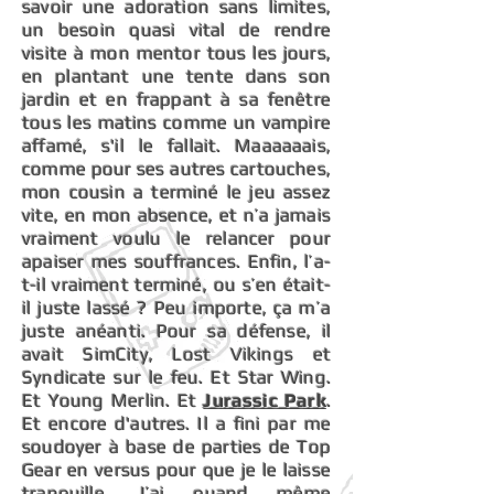
savoir une adoration sans limites,
un besoin quasi vital de rendre
visite à mon mentor tous les jours,
en plantant une tente dans son
jardin et en frappant à sa fenêtre
tous les matins comme un vampire
affamé, s'il le fallait. Maaaaaais,
comme pour ses autres cartouches,
mon cousin a terminé le jeu assez
vite, en mon absence, et n’a jamais
vraiment voulu le relancer pour
apaiser mes souffrances. Enfin, l’a-
t-il vraiment terminé, ou s’en était-
il juste lassé ? Peu importe, ça m’a
juste anéanti. Pour sa défense, il
avait SimCity, Lost Vikings et
Syndicate sur le feu. Et Star Wing.
Et Young Merlin. Et
Jurassic Park
.
Et encore d'autres. Il a fini par me
soudoyer à base de parties de Top
Gear en versus pour que je le laisse
tranquille.
J’ai quand même