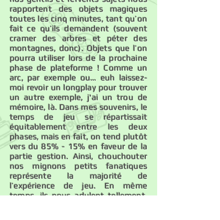
rapportent des objets magiques
toutes les cinq minutes, tant qu’on
fait ce qu’ils demandent (souvent
cramer des arbres et péter des
montagnes, donc). Objets que l’on
pourra utiliser lors de la prochaine
phase de plateforme ! Comme un
arc, par exemple ou… euh laissez-
moi revoir un longplay pour trouver
un autre exemple, j'ai un trou de
mémoire, là. Dans mes souvenirs, le
temps de jeu se répartissait
équitablement entre les deux
phases, mais en fait, on tend plutôt
vers du 85% - 15% en faveur de la
partie gestion. Ainsi, chouchouter
nos mignons petits fanatiques
représente la majorité de
l’expérience de jeu. En même
temps, ils nous adulent tellement,
ça en devient limite gênant.
Sérieux, qu'ils arrêtent avec leurs