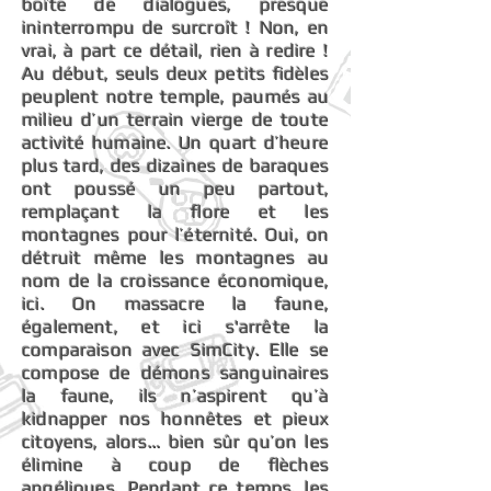
boîte de dialogues, presque
ininterrompu de surcroît ! Non, en
vrai, à part ce détail, rien à redire !
Au début, seuls deux petits fidèles
peuplent notre temple, paumés au
milieu d’un terrain vierge de toute
activité humaine. Un quart d’heure
plus tard, des dizaines de baraques
ont poussé un peu partout,
remplaçant la flore et les
montagnes pour l’éternité. Oui, on
détruit même les montagnes au
nom de la croissance économique,
ici. On massacre la faune,
également, et ici s'arrête la
comparaison avec SimCity. Elle se
compose de démons sanguinaires
la faune, ils n’aspirent qu’à
kidnapper nos honnêtes et pieux
citoyens, alors… bien sûr qu’on les
élimine à coup de flèches
angéliques. Pendant ce temps, les