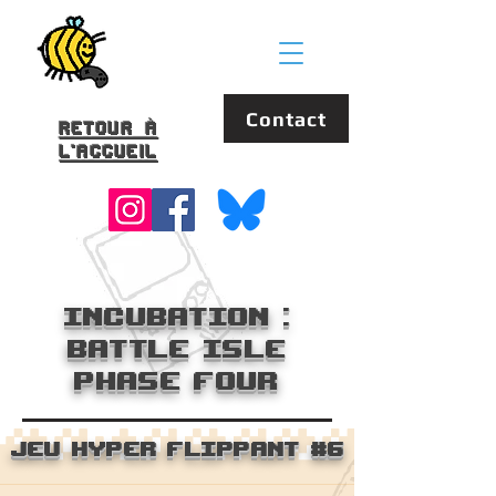
Contact
Retour à
l'accueil
Incubation :
Battle Isle
Phase Four
Jeu hyper FlipPant #6