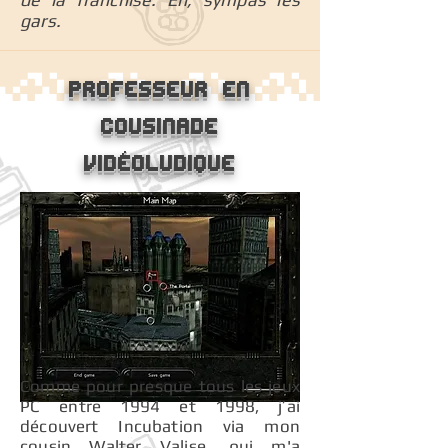
gars.
Professeur en
cousinade
vidéoludique
Comme pour presque tous les jeux
PC entre 1994 et 1998, j’ai
découvert Incubation via mon
cousin Walter Valise, qui m'a