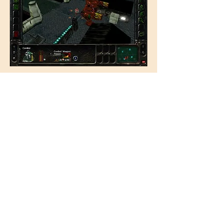
En plus, on ne les voit parfois
qu’au dernier moment, peu
importe la manière dont on triture
la caméra. Tant mieux, hein, ça
entretient le sentiment de
flippance suprême qu’on aime
expérimenter tout du long. Et
encore, je ne parle pas des
briefings de missions, des
objectifs énumérés de manière
impeccable par notre protagoniste
de plus en plus désabusé. On sent
que le gars n'en peut plus et qu'il