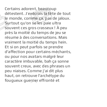
Certains adorent, beaucoup
détestent. J’exécrais la tête de tout
le monde, comme ça, pas de jaloux.
Surtout qu'on se les paie ultra
souvent ces gros crasseux ! À peu
près la moitié du temps de jeu se
résume à des conversations. Mais
vraiment la moitié du temps hein.
Et si on peut parfois se prendre
d'affection pour certains méchants,
ou pour nos avatars malgré leur
caractère imbuvable, bah ça sonne
souvent creux, avec des phrases un
peu niaises. Comme j'ai dit plus
haut, on retrouve l'archétype du
fougueux guerrier effronté et
insolent qui veut sauver le monde
en éclatant tout ce qui bouge, la
gentille magicienne pacifique qui
veut sauver le monde en faisant des
câlins pleurnichards, et les