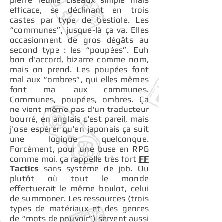
pierre feuille ciseaux simple mais
efficace, se déclinant en trois
castes par type de bestiole. Les
“communes”, jusque-là ça va. Elles
occasionnent de gros dégâts au
second type : les “poupées”. Euh
bon d'accord, bizarre comme nom,
mais on prend. Les poupées font
mal aux “ombres”, qui elles mêmes
font mal aux communes.
Communes, poupées, ombres. Ça
ne vient même pas d'un traducteur
bourré, en anglais c'est pareil, mais
j'ose espérer qu'en japonais ça suit
une logique quelconque.
Forcément, pour une buse en RPG
comme moi, ça rappelle très fort
FF
Tactics
sans système de job. Ou
plutôt où tout le monde
effectuerait le même boulot, celui
de summoner. Les ressources (trois
types de matériaux et des genres
de “mots de pouvoir”) servent aussi