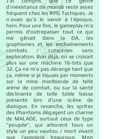
J’ai compris que ce genre
d’inexistance de monde reste assez
fréquent chez les RPG Tactiques. Je
n’avais qu’à le savoir à l’époque,
hein. Pour une fois, le gameplay m'a
permis d'outrepasser tout ce qui
me gênait dans la DA, les
graphismes et les enchaînements
combats / cutscenes sans
exploration. Bon déjà, on se croirait
plus sur une machine 16-bits que
32. Ça ne m'a pas dérangé tant que
ça, même si je tiquais par moments
sur la mine moribonde de telle
arène de combat, ou sur la santé
déclinante de telle table basse
présente lors d'une scène de
dialogue. En revanche, les sprites
des Phantoms dégagent un charme
de MALADE, surtout ceux de type
“poupée”, qui arborent tous un
style un peu vaudou / mort vivant
que j'apprécie beaucoup. Mon