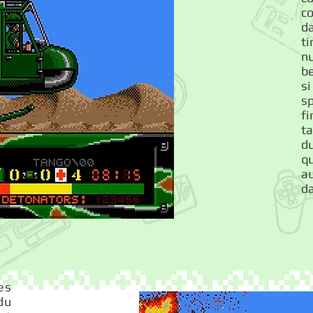
c
da
ti
nu
b
s
s
fi
t
d
q
a
da
es
du