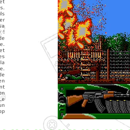
et
s.
ls
er
sa
 !
de
e.
et
es
la
e.
de
en
nt
on
 Le
un
op