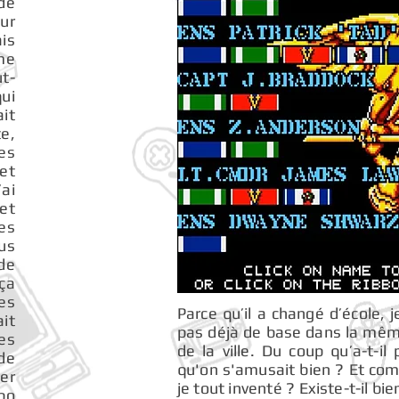
de
eur
is
 me
t-
qui
it
te,
es
 et
’ai
et
des
us
 de
ça
es
Parce qu’il a changé d’école, j
it
pas déjà de base dans la même 
es
de la ville. Du coup qu’a-t-il
 de
qu'on s'amusait bien ? Et comm
ier
je tout inventé ? Existe-t-il 
rbo