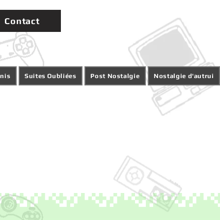
Contact
inis
Suites Oubliées
Post Nostalgie
Nostalgie d'autrui