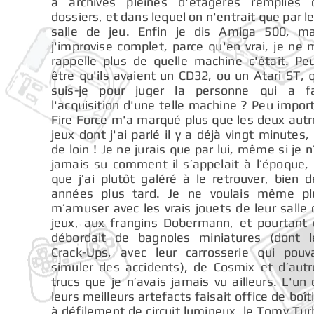
à archives pleines d'étagères remplies 
dossiers, et dans lequel on n'entrait que par l
salle de jeu. Enfin je dis Amiga 500, ma
j'improvise complet, parce qu'en vrai, je ne
rappelle plus de quelle machine c'était. Peu
être qu'ils avaient un CD32, ou un Atari ST, 
suis-je pour juger la personne qui a fa
l'acquisition d'une telle machine ? Peu impor
Fire Force m'a marqué plus que les deux autr
jeux dont j'ai parlé il y a déjà vingt minutes,
de loin ! Je ne jurais que par lui, même si je n
jamais su comment il s’appelait à l’époque, 
que j’ai plutôt galéré à le retrouver, bien 
années plus tard. Je ne voulais même pl
m’amuser avec les vrais jouets de leur salle
jeux, aux frangins Dobermann, et pourtant 
débordait de bagnoles miniatures (dont l
Crack-Ups, avec leur carrosserie qui pouva
simuler des accidents), de Cosmix et d’autr
trucs que je n’avais jamais vu ailleurs. L'un
leurs meilleurs artefacts faisait office de boît
à défilement de circuit lumineux, le Tomy Tu