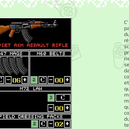
C
p
d
r
s
p
ri
s
d
co
et
q
m
m
q
c
d
t