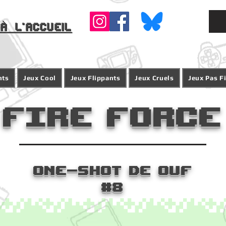
à l'accueil
nts
Jeux Cool
Jeux Flippants
Jeux Cruels
Jeux Pas F
Fire Force
One-Shot De ouf
#8