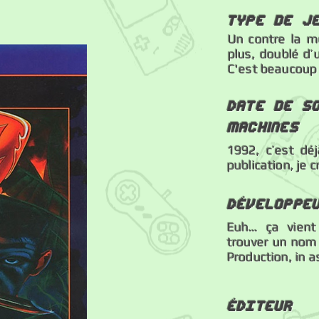
Type de j
Un contre la mo
plus, doublé d’
C'est beaucoup 
Date de so
machines
1992, c’est dé
publication, je c
Développe
Euh… ça vient
trouver un nom 
Production, in 
éDITEUR