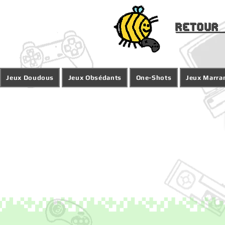
Retour 
Jeux Doudous
Jeux Obsédants
One-Shots
Jeux Marra