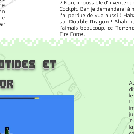
? Non, impossible d’inventer u
 de
Cockpit. Bah je demanderai à m
en
l'ai perdue de vue aussi ! Hah
ne
sur
Double Dragon
! Ahah no
ter
l’aimais beaucoup, ce Terrenc
Fire Force.
otides et
tor
Au
di
l
D
in
ju
J
la
c