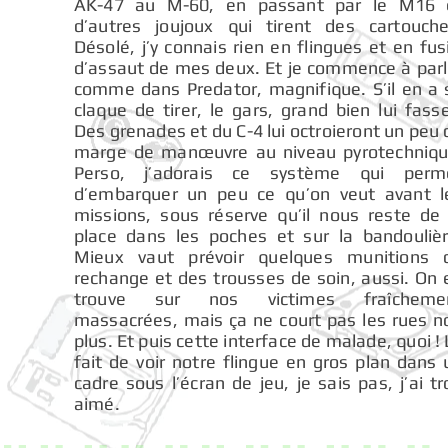
AK-47 au M-60, en passant par le M16 
d’autres joujoux qui tirent des cartouche
Désolé, j’y connais rien en flingues et en fusi
d’assaut de mes deux. Et je commence à parl
comme dans Predator, magnifique. S’il en a 
claque de tirer, le gars, grand bien lui fasse
Des grenades et du C-4 lui octroieront un peu 
marge de manœuvre au niveau pyrotechniqu
Perso, j’adorais ce système qui perm
d’embarquer un peu ce qu’on veut avant l
missions, sous réserve qu’il nous reste de 
place dans les poches et sur la bandoulièr
Mieux vaut prévoir quelques munitions 
rechange et des trousses de soin, aussi. On 
trouve sur nos victimes fraîcheme
massacrées, mais ça ne court pas les rues n
plus. Et puis cette interface de malade, quoi !
fait de voir notre flingue en gros plan dans 
cadre sous l’écran de jeu, je sais pas, j’ai tr
aimé.