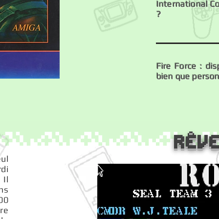
International C
?
Fire Force : di
bien que person
Rêve
ul
rdi
Il
ns
00
tre