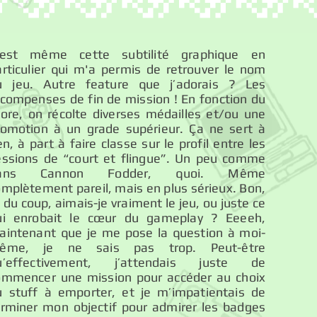
'est même cette subtilité graphique en
articulier qui m'a permis de retrouver le nom
u jeu. Autre feature que j’adorais ? Les
écompenses de fin de mission ! En fonction du
core, on récolte diverses médailles et/ou une
romotion à un grade supérieur. Ça ne sert à
en, à part à faire classe sur le profil entre les
essions de “court et flingue”. Un peu comme
ans Cannon Fodder, quoi. Même
mplètement pareil, mais en plus sérieux. Bon,
 du coup, aimais-je vraiment le jeu, ou juste ce
ui enrobait le cœur du gameplay ? Eeeeh,
aintenant que je me pose la question à moi-
ême, je ne sais pas trop. Peut-être
u’effectivement, j’attendais juste de
ommencer une mission pour accéder au choix
u stuff à emporter, et je m’impatientais de
erminer mon objectif pour admirer les badges