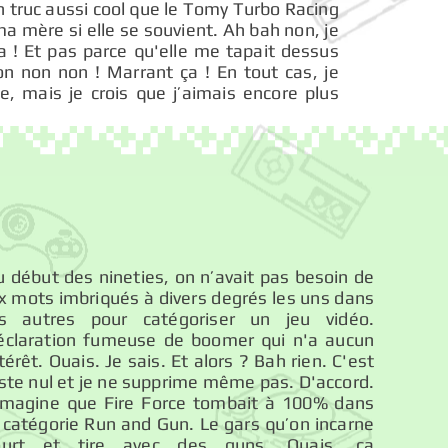
n truc aussi cool que le Tomy Turbo Racing
a mère si elle se souvient. Ah bah non, je
a ! Et pas parce qu'elle me tapait dessus
n non non ! Marrant ça ! En tout cas, je
e, mais je crois que j’aimais encore plus
 début des nineties, on n’avait pas besoin de
x mots imbriqués à divers degrés les uns dans
es autres pour catégoriser un jeu vidéo.
éclaration fumeuse de boomer qui n'a aucun
térêt. Ouais. Je sais. Et alors ? Bah rien. C'est
ste nul et je ne supprime même pas. D'accord.
’imagine que Fire Force tombait à 100% dans
 catégorie Run and Gun. Le gars qu’on incarne
ourt et tire avec des guns. Ouais, ça